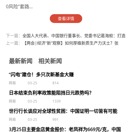
0风险”套路...
查看详情
下一篇：
全国人大代表、中国银行董事长、党委书记葛海蛟：打造
强大、韧性、安全的中国特色国际化金融机构
上一篇：
【两会|经济“新”观察】如何厚植新质生产力沃土？张
瑜：提升社会风险偏好
最新新闻
相关新闻
“闪电”建仓！多只次新基金大赚
网易
03-25
814
日本结束负利率政策能阻挡日元跌势吗？
网易
03-25
1339
世行行长谈应对全球性贫困：中国证明一切皆有可能
网易
03-25
991
3月25日主要金店黄金报价：老凤祥为669元/克，中国