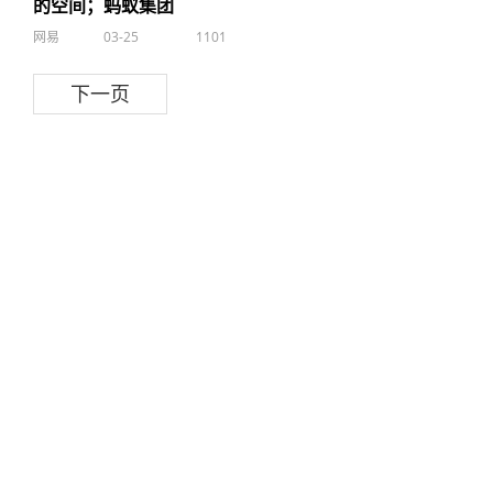
的空间；蚂蚁集团
网易
03-25
1101
下一页