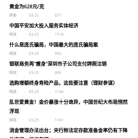
黄金为628元/克
网易
03-25
671
中国平安加大投入服务实体经济
网易
03-25
1718
什么是庞氏骗局，中国最大的庞氏骗局案
网易
03-25
893
银联商务再“瘦身”深圳市子公司支付牌照注销
网易
03-25
806
选购增额终身寿险产品，这些要注意（理财参谋）
网易
03-25
1194
乱世爱黄金！金价暴涨十分诡异，中国世纪大布局悄然
浮现
网易
03-25
1141
消金管理办法出台；央行称法定存款准备金率仍有下降