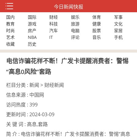
今日新闻快报
国内
国际
财经
娱乐
体育
军事
教育
游戏
科技
旅游
健康
文化
时尚
房产
汽车
电脑
股票
家居
艺术
NBA
IT
评论
音乐
手机
收藏
历史
电信诈骗花样不断！广发卡提醒消费者：警惕
“高息0风险”套路
栏目分类 :
新闻 > 财经新闻
信息来源 :
中国网
访问热度 :
399
更新时间 :
2024-03-09
关 键 词 :
高息,套路
简 介 :
电信诈骗花样不断！广发卡提醒消费者：警惕“高息