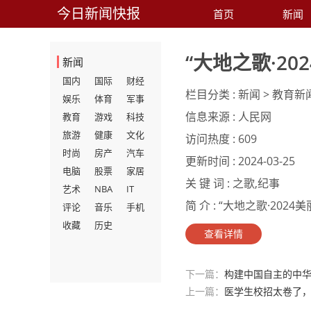
今日新闻快报
首页
新闻
“大地之歌·2
新闻
国内
国际
财经
栏目分类 :
新闻 > 教育新
娱乐
体育
军事
信息来源 :
人民网
教育
游戏
科技
旅游
健康
文化
访问热度 :
609
时尚
房产
汽车
更新时间 :
2024-03-25
电脑
股票
家居
关 键 词 :
之歌,纪事
艺术
NBA
IT
简 介 :
“大地之歌·2024
评论
音乐
手机
收藏
历史
查看详情
下一篇：
构建中国自主的中
上一篇：
医学生校招太卷了