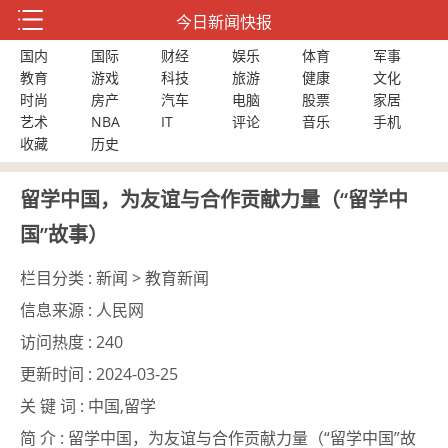
今日新闻快报
国内
国际
财经
娱乐
体育
军事
教育
游戏
科技
旅游
健康
文化
时尚
房产
汽车
电脑
股票
家居
艺术
NBA
IT
评论
音乐
手机
收藏
历史
留学中国，为友谊与合作贡献力量（“留学中
国”故事）
栏目分类 :
新闻 > 教育新闻
信息来源 :
人民网
访问热度 :
240
更新时间 :
2024-03-25
关 键 词 :
中国,留学
简 介 :
留学中国，为友谊与合作贡献力量（“留学中国”故